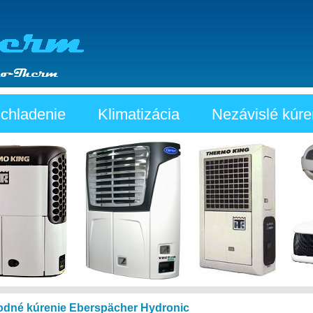
 chladenie
Klimatizácia
Nezávislé kúre
odné kúrenie Eberspächer Hydronic