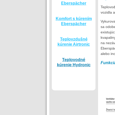
Eberspächer
Teplovod
vozidla 
Komfort s kúrením
Vykurova
Eberspächer
sa odobe
existujú
kvapalin
Teplovzdušné
na nezáv
kúrenie Airtronic
Eberspä
alebo in
Teplovodné
Funkci
kúrenie Hydronic