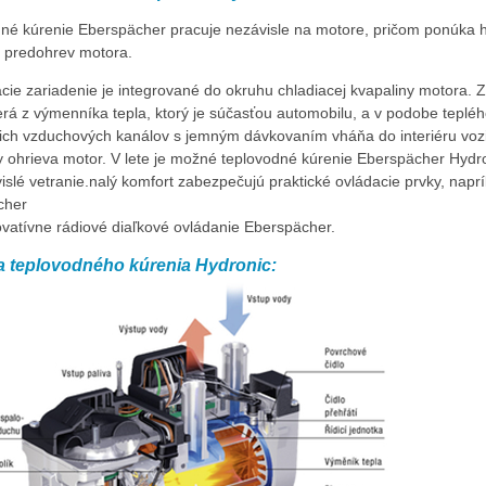
né kúrenie Eberspächer pracuje nezávisle na motore, pričom ponúka 
a predohrev motora.
cie zariadenie je integrované do okruhu chladiacej kvapaliny motora. 
rá z výmenníka tepla, ktorý je súčasťou automobilu, a v podobe teplé
cich vzduchových kanálov s jemným dávkovaním vháňa do interiéru vozid
y ohrieva motor. V lete je možné teplovodné kúrenie Eberspächer Hyd
islé vetranie.nalý komfort zabezpečujú praktické ovládacie prvky, naprí
cher
ovatívne rádiové diaľkové ovládanie Eberspächer.
a teplovodného kúrenia Hydronic: