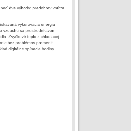
hneď dve výhody: predohrev vnútra
Získavaná vykurovacia energia
ho vzduchu sa prostredníctvom
la. Zvyškové teplo z chladiacej
ronic bez problémov premeniť
klad digitálne spínacie hodiny