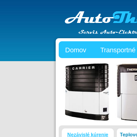
Domov
Transportné
Nezávislé kúrenie
Teplov